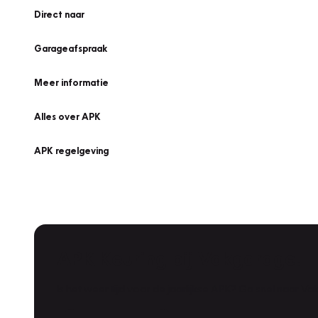
Direct naar
Garageafspraak
Meer informatie
Alles over APK
APK regelgeving
APK Keuring bij Vakgarage!
Is het weer tijd voor de jaarlijkse APK? Ga snel naar V