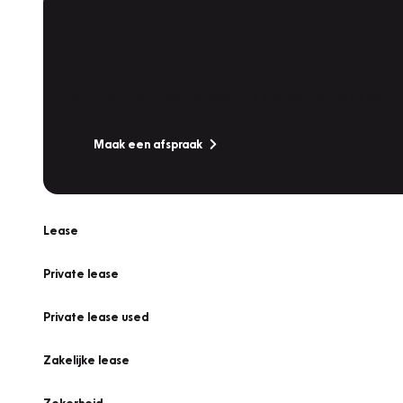
Plan een
Werkplaatsafspraak
Is uw auto toe aan Onderhoud, Bandenwissel of een Va
Maak een afspraak
Lease
Private lease
Private lease used
Zakelijke lease