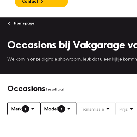
Contact
Homepage
Occasions bij Vakgarage v
Welkom in onze digitale showroom, leuk dat u een kijkje komt
Occasions
1 resultaat
Merk
Model
Transmissie
Prijs
1
1