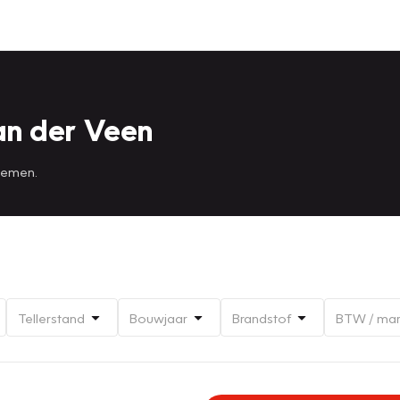
an der Veen
 nemen.
Tellerstand
Bouwjaar
Brandstof
BTW / ma