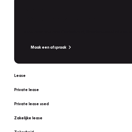
Plan een
Werkplaatsafspraak
Is uw auto toe aan Onderhoud, Bandenwissel of een Va
Maak een afspraak
Lease
Private lease
Private lease used
Zakelijke lease