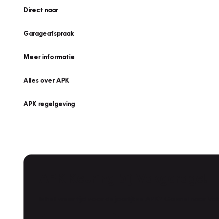
Direct naar
Garageafspraak
Meer informatie
Alles over APK
APK regelgeving
APK Keuring bij Vakgarage!
Is het weer tijd voor de jaarlijkse APK? Ga snel naar V