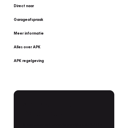
Direct naar
Garageafspraak
Meer informatie
Alles over APK
APK regelgeving
APK Keuring bij
Vakgarage!
Is het weer tijd voor de jaarlijkse APK? Ga