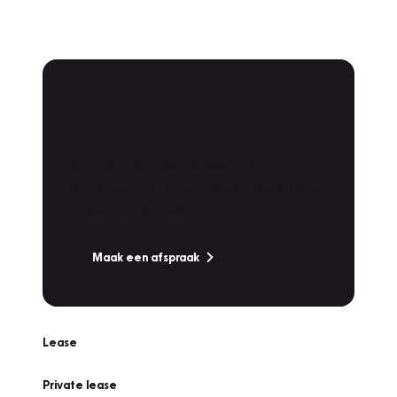
Plan een
Werkplaatsafspraak
Is uw auto toe aan Onderhoud,
Bandenwissel of een Vakantiecheck? Plan
online een afspraak!
Maak een afspraak
Lease
Private lease