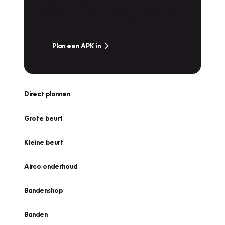
snel naar Vakgarage bij u in de buurt, en ga
zonder zorgen de weg op!
Plan een APK in
Direct plannen
Grote beurt
Kleine beurt
Airco onderhoud
Bandenshop
Banden