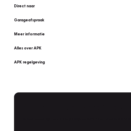
Direct naar
Garageafspraak
Meer informatie
Alles over APK
APK regelgeving
APK Keuring bij Vakgarage!
Is het weer tijd voor de jaarlijkse APK? Ga snel naar V