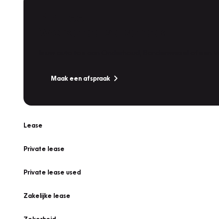
Plan een
Werkplaatsafspraak
Is uw auto toe aan Onderhoud, Bandenwissel of een Va
Maak een afspraak
Lease
Private lease
Private lease used
Zakelijke lease