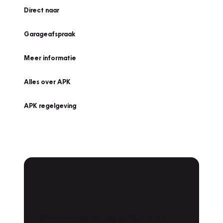
Direct naar
Garageafspraak
Meer informatie
Alles over APK
APK regelgeving
APK Keuring bij
Vakgarage!
Is het weer tijd voor de jaarlijkse APK? Ga