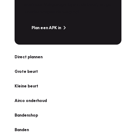
snel naar Vakgarage bij u in de buurt, en ga
zonder zorgen de weg op!
Plan een APK in
Direct plannen
Grote beurt
Kleine beurt
Airco onderhoud
Bandenshop
Banden