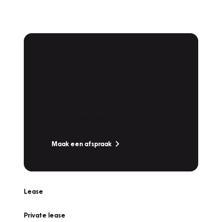
Plan een
Werkplaatsafspraak
Is uw auto toe aan Onderhoud,
Bandenwissel of een Vakantiecheck? Plan
online een afspraak!
Maak een afspraak
Lease
Private lease