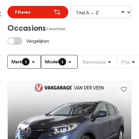
Filteren
Occasions
1 resultaat
Vergelijken
Merk
Model
Transmissie
Prijs
1
1