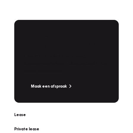
Plan een
Werkplaatsafspraak
Is uw auto toe aan Onderhoud,
Bandenwissel of een Vakantiecheck? Plan
online een afspraak!
Maak een afspraak
Lease
Private lease