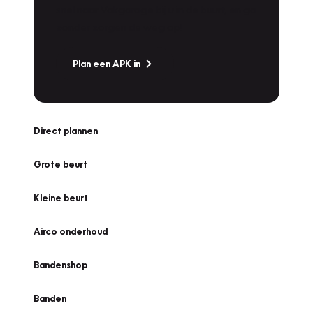
snel naar Vakgarage bij u in de buurt, en ga
zonder zorgen de weg op!
Plan een APK in
Direct plannen
Grote beurt
Kleine beurt
Airco onderhoud
Bandenshop
Banden