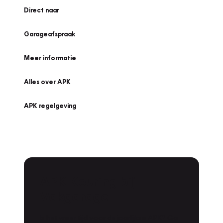
Direct naar
Garageafspraak
Meer informatie
Alles over APK
APK regelgeving
APK Keuring bij
Vakgarage!
Is het weer tijd voor de jaarlijkse APK? Ga