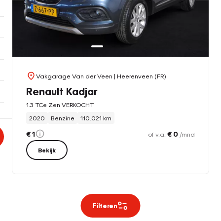
Vakgarage Van der Veen
| Heerenveen (FR)
Renault Kadjar
1.3 TCe Zen VERKOCHT
2020
Benzine
110.021 km
€ 1
€ 0
of v.a.
/mnd
Bekijk
Filteren