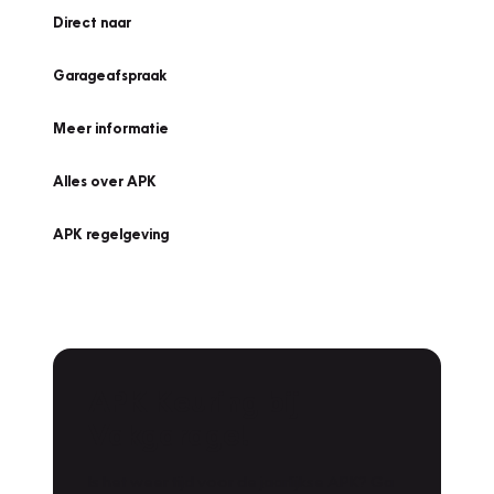
Direct naar
Garageafspraak
Meer informatie
Alles over APK
APK regelgeving
APK Keuring bij
Vakgarage!
Is het weer tijd voor de jaarlijkse APK? Ga