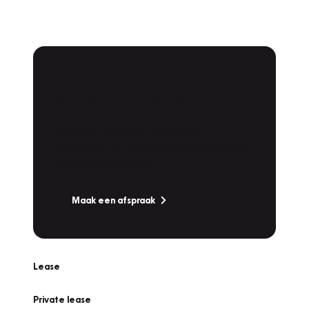
Plan een
Werkplaatsafspraak
Is uw auto toe aan Onderhoud,
Bandenwissel of een Vakantiecheck? Plan
online een afspraak!
Maak een afspraak
Lease
Private lease