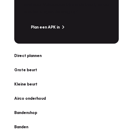
snel naar Vakgarage bij u in de buurt, en ga
zonder zorgen de weg op!
Plan een APK in
Direct plannen
Grote beurt
Kleine beurt
Airco onderhoud
Bandenshop
Banden