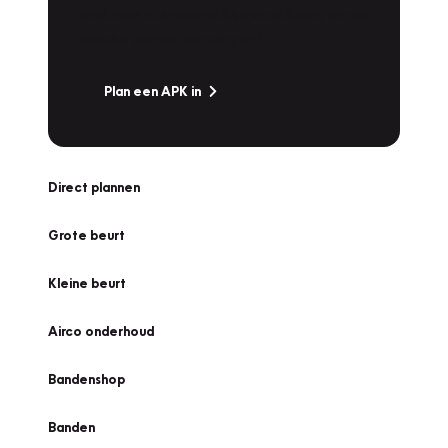
snel naar Vakgarage bij u in de buurt, en ga
zonder zorgen de weg op!
Plan een APK in
Direct plannen
Grote beurt
Kleine beurt
Airco onderhoud
Bandenshop
Banden