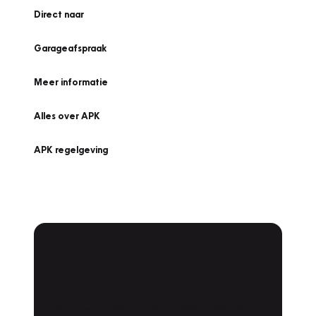
Direct naar
Garageafspraak
Meer informatie
Alles over APK
APK regelgeving
APK Keuring bij
Vakgarage!
Is het weer tijd voor de jaarlijkse APK? Ga