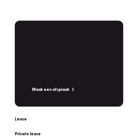
Plan een
Werkplaatsafspraak
Is uw auto toe aan Onderhoud,
Bandenwissel of een Vakantiecheck? Plan
online een afspraak!
Maak een afspraak
Lease
Private lease