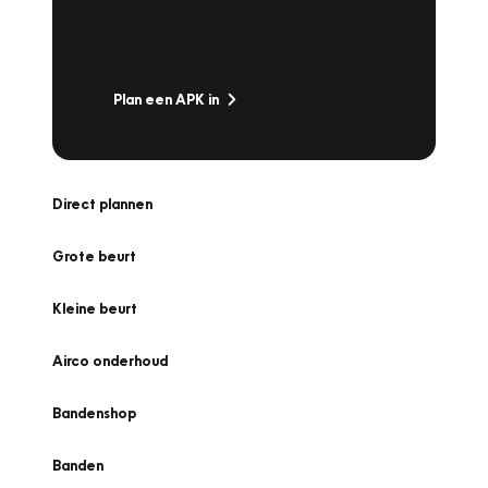
snel naar Vakgarage bij u in de buurt, en ga
zonder zorgen de weg op!
Plan een APK in
Direct plannen
Grote beurt
Kleine beurt
Airco onderhoud
Bandenshop
Banden