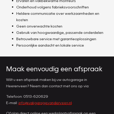
Ervaren en vakbekwame monteurs
Onderhoud volgens fabrieksvoorschriften
Heldere communicatie over werkzaamheden en
kosten
Geen onverwachte kosten
Gebruik van hoogwaardige, passende onderdelen
Betrouwbare service met garantieoplossingen
Persoonlijke aandacht en lokale service
Maak eenvoudig een afspraak
Wilt u een afspraak maken bij uw autogarage in
Heerenveen? Neem dan contact met ons op via:
Telefoon: 0513-620629
E-mail:
info@vakgaragevanderveen.nl
Of plan direct online een werkplaatsafspraak op een