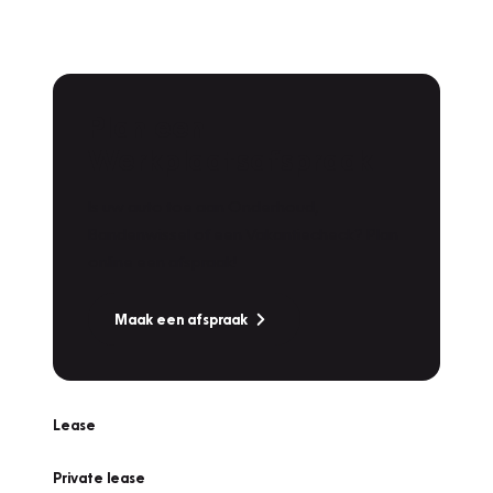
Plan een
Werkplaatsafspraak
Is uw auto toe aan Onderhoud,
Bandenwissel of een Vakantiecheck? Plan
online een afspraak!
Maak een afspraak
Lease
Private lease