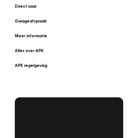
Direct naar
Garageafspraak
Meer informatie
Alles over APK
APK regelgeving
APK Keuring bij
Vakgarage!
Is het weer tijd voor de jaarlijkse APK? Ga