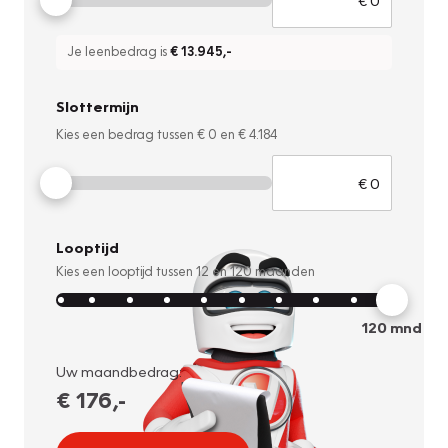
Je leenbedrag is
€ 13.945
,-
Slottermijn
Kies een bedrag tussen
€ 0
en
€ 4.184
Looptijd
Kies een looptijd tussen
12
en
120
maanden
120
mnd
Uw maandbedrag:
€ 176
,-