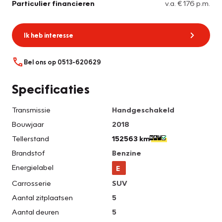
Particulier financieren
v.a. € 176 p.m.
Ik heb interesse
Bel ons op 0513-620629
Specificaties
Transmissie
Handgeschakeld
Bouwjaar
2018
Tellerstand
152563 km
Brandstof
Benzine
Energielabel
E
Carrosserie
SUV
Aantal zitplaatsen
5
Aantal deuren
5