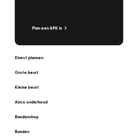
snel naar Vakgarage bij u in de buurt, en ga
zonder zorgen de weg op!
Plan een APK in
Direct plannen
Grote beurt
Kleine beurt
Airco onderhoud
Bandenshop
Banden