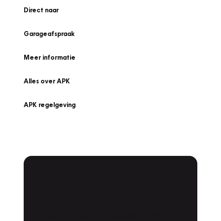
Direct naar
Garageafspraak
Meer informatie
Alles over APK
APK regelgeving
APK Keuring bij
Vakgarage!
Is het weer tijd voor de jaarlijkse APK? Ga