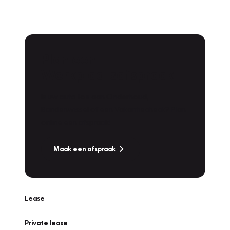
Plan een
Werkplaatsafspraak
Is uw auto toe aan Onderhoud,
Bandenwissel of een Vakantiecheck? Plan
online een afspraak!
Maak een afspraak
Lease
Private lease