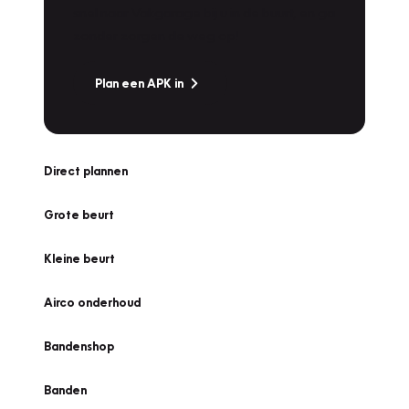
snel naar Vakgarage bij u in de buurt, en ga
zonder zorgen de weg op!
Plan een APK in
Direct plannen
Grote beurt
Kleine beurt
Airco onderhoud
Bandenshop
Banden