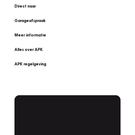
Direct naar
Garageafspraak
Meer informatie
Alles over APK
APK regelgeving
APK Keuring bij
Vakgarage!
Is het weer tijd voor de jaarlijkse APK? Ga