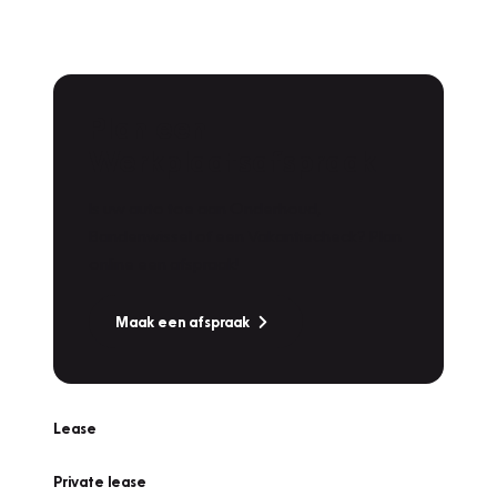
Plan een
Werkplaatsafspraak
Is uw auto toe aan Onderhoud,
Bandenwissel of een Vakantiecheck? Plan
online een afspraak!
Maak een afspraak
Lease
Private lease