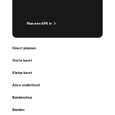
snel naar Vakgarage bij u in de buurt, en ga
zonder zorgen de weg op!
Plan een APK in
Direct plannen
Grote beurt
Kleine beurt
Airco onderhoud
Bandenshop
Banden