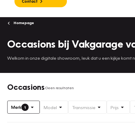
Contact
Homepage
Occasions bij Vakgarage v
Welkom in onze digitale showroom, leuk dat u een kijkje komt
Occasions
Geen resultaten
Merk
Model
Transmissie
Prijs
1