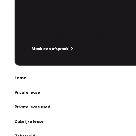
Plan een
Werkplaatsafspraak
Is uw auto toe aan Onderhoud, Bandenwissel of een Va
Maak een afspraak
Lease
Private lease
Private lease used
Zakelijke lease