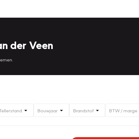
an der Veen
 nemen.
Tellerstand
Bouwjaar
Brandstof
BTW / marge