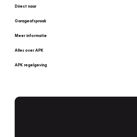
Direct naar
Garageafspraak
Meer informatie
Alles over APK
APK regelgeving
APK Keuring bij Vakgarage!
Is het weer tijd voor de jaarlijkse APK? Ga snel naar V