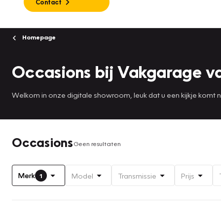
Contact
Homepage
Occasions bij Vakgarage v
Welkom in onze digitale showroom, leuk dat u een kijkje komt
Occasions
Geen resultaten
Merk
Model
Transmissie
Prijs
1