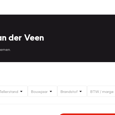
an der Veen
 nemen.
Tellerstand
Bouwjaar
Brandstof
BTW / marge