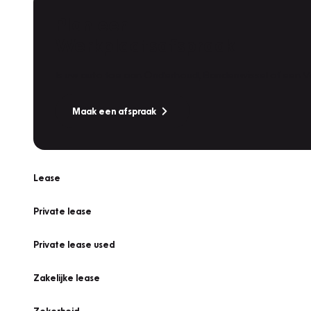
Plan een
Werkplaatsafspraak
Is uw auto toe aan Onderhoud, Bandenwissel of een Va
Maak een afspraak
Lease
Private lease
Private lease used
Zakelijke lease