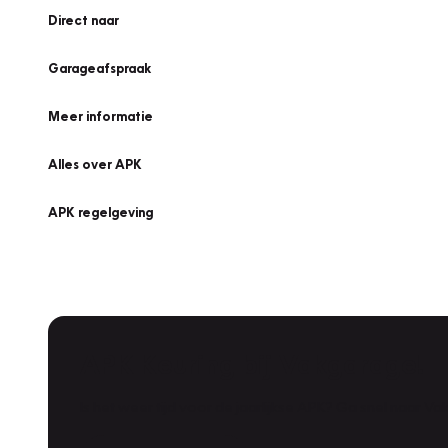
Direct naar
Garageafspraak
Meer informatie
Alles over APK
APK regelgeving
APK Keuring bij Vakgarage!
Is het weer tijd voor de jaarlijkse APK? Ga snel naar V